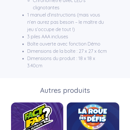
Chronomètre avec LED’s
clignotantes
1 manuel d’instructions (mais vous
n’en aurez pas besoin – le maître du
jeu s’occupe de tout !)
3 piles AAA incluses
Boîte ouverte avec fonction Démo
Dimensions de la boîte : 27 x 27 x 6cm
Dimensions du produit : 18 x 18 x
3.40cm
Autres produits